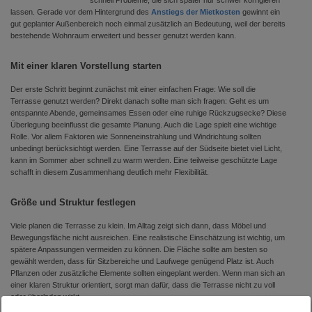
schnell Probleme, die sich später nur schwer korrigieren
lassen. Gerade vor dem Hintergrund des
Anstiegs der Mietkosten
gewinnt ein
gut geplanter Außenbereich noch einmal zusätzlich an Bedeutung, weil der bereits
bestehende Wohnraum erweitert und besser genutzt werden kann.
Mit einer klaren Vorstellung starten
Der erste Schritt beginnt zunächst mit einer einfachen Frage: Wie soll die
Terrasse genutzt werden? Direkt danach sollte man sich fragen: Geht es um
entspannte Abende, gemeinsames Essen oder eine ruhige Rückzugsecke? Diese
Überlegung beeinflusst die gesamte Planung. Auch die Lage spielt eine wichtige
Rolle. Vor allem Faktoren wie Sonneneinstrahlung und Windrichtung sollten
unbedingt berücksichtigt werden. Eine Terrasse auf der Südseite bietet viel Licht,
kann im Sommer aber schnell zu warm werden. Eine teilweise geschützte Lage
schafft in diesem Zusammenhang deutlich mehr Flexibilität.
Größe und Struktur festlegen
Viele planen die Terrasse zu klein. Im Alltag zeigt sich dann, dass Möbel und
Bewegungsfläche nicht ausreichen. Eine realistische Einschätzung ist wichtig, um
spätere Anpassungen vermeiden zu können. Die Fläche sollte am besten so
gewählt werden, dass für Sitzbereiche und Laufwege genügend Platz ist. Auch
Pflanzen oder zusätzliche Elemente sollten eingeplant werden. Wenn man sich an
einer klaren Struktur orientiert, sorgt man dafür, dass die Terrasse nicht zu voll
oder überladen wirkt.