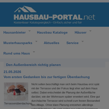
Hausanbieter
Hausbau Kataloge
Häuser
Musterhausparks
Aktuelles
Service
Rund ums Haus
Den Außenbereich richtig planen
21.05.2026
Vom ersten Gedanken bis zur fertigen Überdachung
Nicht selten beschäftigt man sich beim Hausbau erst spät
mit der Terrasse und der Fokus liegt eher auf dem Haus
selbst. Dabei entscheidet die Planung der Außenfläche
darüber, wie der Wohnraum später erweitert wird. Eine gut
durchdachte Terrasse wird schnell zum festen Bestandteil
Terrassenüberdachung
des Alltags. Ohne klare Planung entstehen allerdings