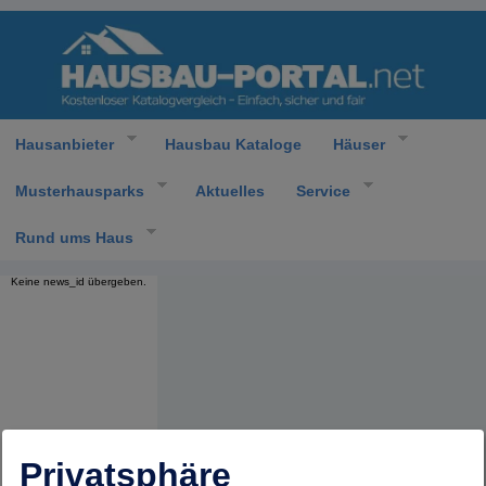
Hausanbieter
Hausbau Kataloge
Häuser
Musterhausparks
Aktuelles
Service
Rund ums Haus
Keine news_id übergeben.
Privatsphäre