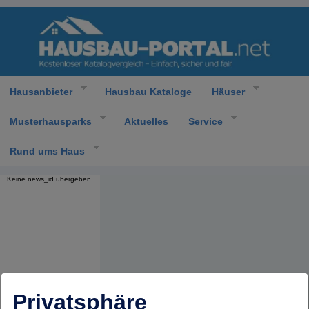
Hausanbieter
Hausbau Kataloge
Häuser
Musterhausparks
Aktuelles
Service
Rund ums Haus
Keine news_id übergeben.
Privatsphäre