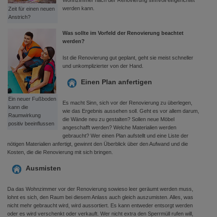
Wohnzimmer nach der Renovierung sinnvoll eingerichtet
werden kann.
Zeit für einen neuen
Anstrich?
Was sollte im Vorfeld der Renovierung beachtet
werden?
Ist die Renovierung gut geplant, geht sie meist schneller
und unkomplizierter von der Hand.
Einen Plan anfertigen
Ein neuer Fußboden
Es macht Sinn, sich vor der Renovierung zu überlegen,
kann die
wie das Ergebnis aussehen soll. Geht es vor allem darum,
Raumwirkung
die Wände neu zu gestalten? Sollen neue Möbel
positiv beeinflussen
angeschafft werden? Welche Materialien werden
gebraucht? Wer einen Plan aufstellt und eine Liste der
nötigen Materialien anfertigt, gewinnt den Überblick über den Aufwand und die
Kosten, die die Renovierung mit sich bringen.
Ausmisten
Da das Wohnzimmer vor der Renovierung sowieso leer geräumt werden muss,
lohnt es sich, den Raum bei diesem Anlass auch gleich auszumisten. Alles, was
nicht mehr gebraucht wird, wird aussortiert. Es kann entweder entsorgt werden
oder es wird verschenkt oder verkauft. Wer nicht extra den Sperrmüll rufen will,