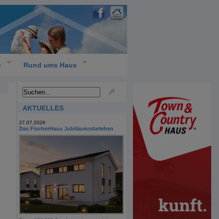
e
Rund ums Haus
AKTUELLES
27.07.2026
Das FischerHaus Jubiläumsdarlehen