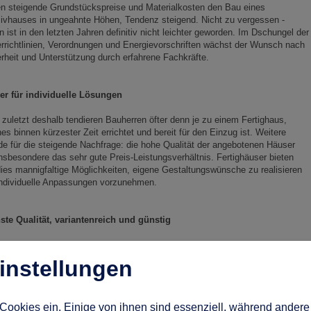
en steigende Grundstückspreise und Materialkosten den Bau eines
ivhauses in ungeahnte Höhen, Tendenz steigend. Nicht zu vergessen -
 ist in den letzten Jahren definitiv nicht leichter geworden. Im Dschungel der
rrichtlinien, Verordnungen und Energievorschriften wächst der Wunsch nach
rheit und Unterstützung durch erfahrene Fachkräfte.
er für individuelle Lösungen
 zuletzt deshalb tendieren Bauherren öfter denn je zu einem Fertighaus,
es binnen kürzester Zeit errichtet und bereit für den Einzug ist. Weitere
e für die steigende Nachfrage: die hohe Qualität der angebotenen Häuser
nsbesondere das sehr gute Preis-Leistungsverhältnis. Fertighäuser bieten
ies mannigfaltige Möglichkeiten, eigene Gestaltungswünsche zu realisieren
individuelle Anpassungen vorzunehmen.
ste Qualität, variantenreich und günstig
igenen vier Wände müssen kein Traum bleiben. Wer sich heute ein
Lotto gewonnen noch einen hohe Erbschaft angetreten haben. Ein Blick auf
instellungen
ellen, dass beispielsweise die Sonderserie "myLine" von Gussek-Haus ein
haus-Qualität zum lukrativen Sparpreis ist. Die Serie bietet unterschiedliche
d untereinander kompatibler Varianten.
Cookies ein. Einige von ihnen sind essenziell, während andere 