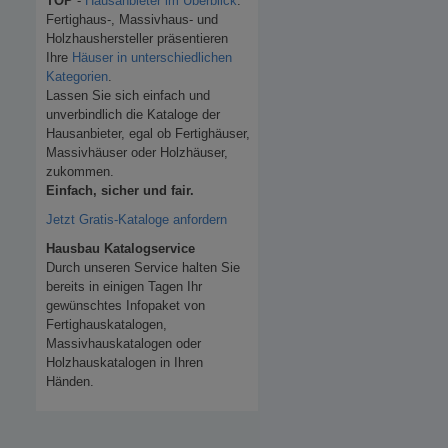
TOP
-
Hausanbieter im Überblick
.
Fertighaus-, Massivhaus- und
Holzhaushersteller präsentieren
Ihre
Häuser in unterschiedlichen
Kategorien
.
Lassen Sie sich einfach und
unverbindlich die Kataloge der
Hausanbieter, egal ob Fertighäuser,
Massivhäuser oder Holzhäuser,
zukommen.
Einfach, sicher und fair.
Jetzt Gratis-Kataloge anfordern
Hausbau Katalogservice
Durch unseren Service halten Sie
bereits in einigen Tagen Ihr
gewünschtes Infopaket von
Fertighauskatalogen,
Massivhauskatalogen oder
Holzhauskatalogen in Ihren
Händen.