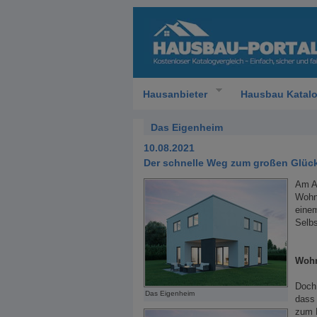
Hausanbieter
Hausbau Katal
Das Eigenheim
10.08.2021
Der schnelle Weg zum großen Glüc
Am A
Wohn
einem
Selbs
Wohn
Doch 
Das Eigenheim
dass
zum L