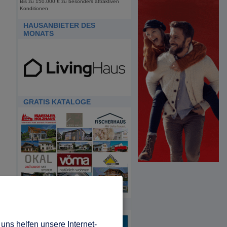
Bis zu 150.000 € zu besonders attraktiven
Konditionen
HAUSANBIETER DES
MONATS
GRATIS KATALOGE
HDA
uns helfen unsere Internet-