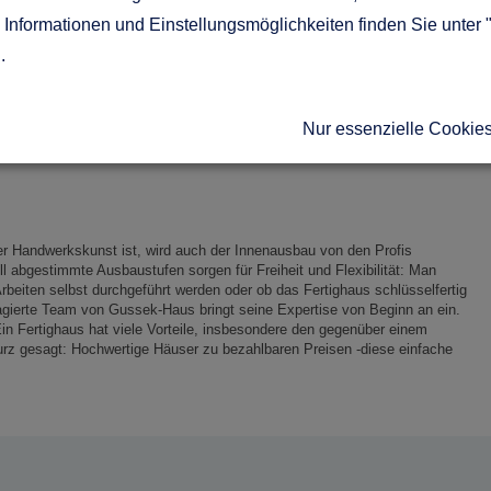
Informationen und Einstellungsmöglichkeiten finden Sie unter 
haus Preis
g
.
e Optik zu bestechen, sondern sind zudem wahre Energiesparmeister. Sie
ende Preis- Leistungsverhältnis, sondern punkten durch gehobene
ervice großgeschrieben: Beratung, Planung, Ausführung und Kundendienst,
Nur essenzielle Cookie
petent begleitet und Schritt für Schritt bei der Realisierung ihres neuen
der Handwerkskunst ist, wird auch der Innenausbau von den Profis
 abgestimmte Ausbaustufen sorgen für Freiheit und Flexibilität: Man
beiten selbst durchgeführt werden oder ob das Fertighaus schlüsselfertig
gierte Team von Gussek-Haus bringt seine Expertise von Beginn an ein.
n Fertighaus hat viele Vorteile, insbesondere den gegenüber einem
urz gesagt: Hochwertige Häuser zu bezahlbaren Preisen -diese einfache