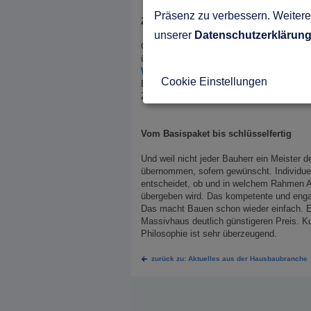
Präsenz zu verbessern. Weitere 
Zeitgemäßer Hausbau zum fairen Fertig
unserer
Datenschutzerklärun
Gussek Häuser wissen nicht nur durch ihr
überzeugen nicht nur durch das hervorrag
Wohnkultur
. Und bei alledem wird der S
Cookie Einstellungen
Bauherren werden durch alle Bauphasen kom
Zuhauses unterstützt.
Vom Basispaket bis schlüsselfertig
Und weil nicht jeder Bauherr ein Meister 
übernommen, sofern gewünscht. Individuell
entscheidet, ob und in welchem Rahmen Ar
übergeben wird. Das kompetente und enga
Das macht Bauen schon wieder einfach. Ei
Massivhaus deutlich günstigeren Preis. K
Philosophie ist sehr überzeugend.
zurück zu: Aktuelles aus der Hausbaubranche