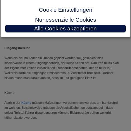
Welche Umbaumaßnahmen sollten durchgeführt werden?
Cookie Einstellungen
Wenn eine altersgerechte Wohnung gebaut wird, muss die Umstrukturierung gut
Nur essenzielle Cookies
durchdacht sein. Man sollte die
Treppenlift Preise
kennen, eine Vision haben wie
Alle Cookies akzeptieren
die Wohnung aussehen sollte und welche Umrüstungsmaßnahmen vorgenommen
werden müssen.
Eingangsbereich
Wenn ein Neubau oder ein Umbau geplant werden soll, geschieht dies
idealerweise in einem Eingangsbereich, der keine Stufen hat. Dadurch muss sich
der Eigentümer keinen zusätzlichen Treppenlift anschaffen, der oft teuer ist.
Weiterhin sollte die Eingangstür mindestens 90 Zentimeter breit sein. Darüber
hinaus muss man darauf achten, dass im Flur genügend Platz ist.
Küche
Auch in der
Küche
müssen Maßnahmen vorgenommen werden, um barrierefrei
zu wohnen. Beispielsweise müssen die Arbeitsflächen so gestaltet sein, dass
selbst Rollstuhlfahrer diese benutzen können. Elektrogeräte sollten weiterhin
höher platziert werden.