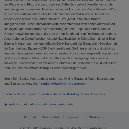
mit Platz elf und Platz drei ganz vorn ein. Außerdem gehört Bien-Zenker zu den
am häufigsten prämierten Unternehmen in der Historie des Plus X Awards. 2019
wurde der Fertighaushersteller bereits zum vierten Mal in sechs Jahren als
innovativste Marke des Jahres mit dem Titel „Most Innovative Brand“
ausgezeichnet. Diese Innovationskraft, zusammen mit dem hohen Anspruch an
die eigene gesellschaftliche Verantwortung, hat zur Folge, dass Bien-Zenker
Häuser entwickelt und baut, die vom ersten Strich auf dem Reißbrett an höchste
Ansprüche an Zukunftssicherheit und Nachhaltigkeit erfüllen. Deshalb sind Bien-
Zenker Häuser auch serienmäßig im Gold-Standard der Deutschen Gesellschaft
für Nachhaltiges Bauen – DGNB e.V. zertifiziert. Die Häuser sind somit nicht nur
aus nachhaltig gewonnenen und verarbeiteten Rohstoffen hergestellt, sondern sie
sind in ihrer Konstruktion und Ausstattung auch so ausgelegt, dass sie eine
maximale Lebensdauer bei minimalen Betriebskosten erreichen. So ist jedes Bien-
Zenker Haus ein aktiver Beitrag für eine nachhaltigere Welt.
Ihren Bien-Zenker Ansprechparter für eine Online-Beratung finden Interessenten
und Bauherren hier:
bien-zenker.de/go/online-beratung
Sichern Sie sich gleich hier den Hausbau Katalog dieses Anbieters.
zurück zu: Aktuelles aus der Hausbaubranche
Kontakt
Datenschutz
Impressum
Startseite
|
|
|
© 2012 - 2026 hausbau-portal.net. Alle Rechte vorbehalten.