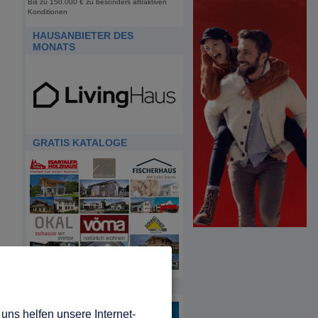
Bis zu 150.000 € zu besonders attraktiven
Konditionen
HAUSANBIETER DES
MONATS
GRATIS KATALOGE
HDA
uns helfen unsere Internet-