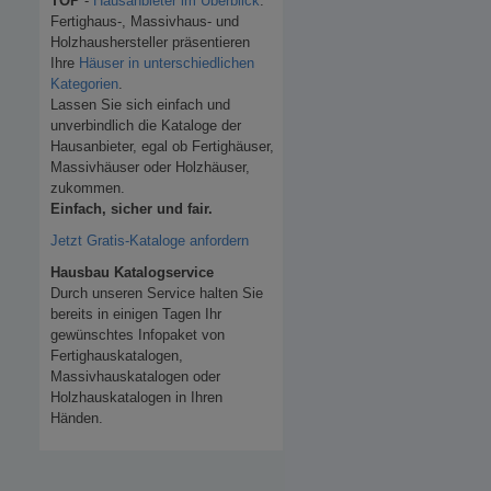
TOP
-
Hausanbieter im Überblick
.
Fertighaus-, Massivhaus- und
Holzhaushersteller präsentieren
Ihre
Häuser in unterschiedlichen
Kategorien
.
Lassen Sie sich einfach und
unverbindlich die Kataloge der
Hausanbieter, egal ob Fertighäuser,
Massivhäuser oder Holzhäuser,
zukommen.
Einfach, sicher und fair.
Jetzt Gratis-Kataloge anfordern
Hausbau Katalogservice
Durch unseren Service halten Sie
bereits in einigen Tagen Ihr
gewünschtes Infopaket von
Fertighauskatalogen,
Massivhauskatalogen oder
Holzhauskatalogen in Ihren
Händen.