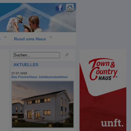
e
Rund ums Haus
AKTUELLES
27.07.2026
Das FischerHaus Jubiläumsdarlehen