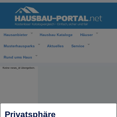
Hausanbieter
Hausbau Kataloge
Häuser
Musterhausparks
Aktuelles
Service
Rund ums Haus
Keine news_id übergeben.
Privatsphäre