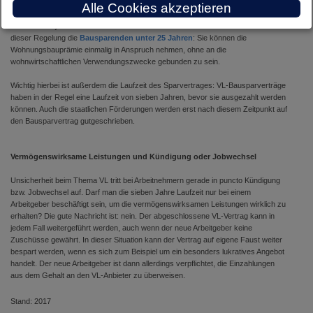
zusätzlich zu den Arbeitgeberbeiträgen also auch eigenes Geld eingezahlt
Alle Cookies akzeptieren
werden. Wer die Wohnungsbauprämie in Anspruch nehmen will, muss das Geld
außerdem in jedem für wohnwirtschaftliche Zwecke verwenden – Glück haben bei
dieser Regelung die
Bausparenden unter 25 Jahren
: Sie können die
Wohnungsbauprämie einmalig in Anspruch nehmen, ohne an die
wohnwirtschaftlichen Verwendungszwecke gebunden zu sein.
Wichtig hierbei ist außerdem die Laufzeit des Sparvertrages: VL-Bausparverträge
haben in der Regel eine Laufzeit von sieben Jahren, bevor sie ausgezahlt werden
können. Auch die staatlichen Förderungen werden erst nach diesem Zeitpunkt auf
den Bausparvertrag gutgeschrieben.
Verm
ögenswirksame Leistungen und K
ündigung oder Jobwechsel
Unsicherheit beim Thema VL tritt bei Arbeitnehmern gerade in puncto Kündigung
bzw. Jobwechsel auf. Darf man die sieben Jahre Laufzeit nur bei einem
Arbeitgeber beschäftigt sein, um die vermögenswirksamen Leistungen wirklich zu
erhalten? Die gute Nachricht ist: nein. Der abgeschlossene VL-Vertrag kann in
jedem Fall weitergeführt werden, auch wenn der neue Arbeitgeber keine
Zuschüsse gewährt. In dieser Situation kann der Vertrag auf eigene Faust weiter
bespart werden, wenn es sich zum Beispiel um ein besonders lukratives Angebot
handelt. Der neue Arbeitgeber ist dann allerdings verpflichtet, die Einzahlungen
aus dem Gehalt an den VL-Anbieter zu überweisen.
Stand: 2017