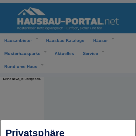
Hausanbieter
Hausbau Kataloge
Häuser
Musterhausparks
Aktuelles
Service
Rund ums Haus
Keine news_id übergeben.
Privatsphäre