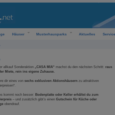
oge
Häuser
Musterhausparks
Aktuelles
Servic
“
n
er allkauf Sonderaktion
„CASA MIA“
machst du den nächsten Schritt:
raus
der Miete, rein ins eigene Zuhause.
re dir eines von
sechs exklusiven Aktionshäusern
zu attraktiven
erpreisen*.
es kommt noch besser:
Bodenplatte oder Keller erhältst du zum
erpreis
– und zusätzlich gibt’s einen
Gutschein für Küche oder
ge
obendrauf.