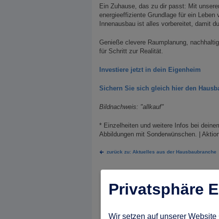
Ein Zuhause, das zu dir passt: Mit unser
energieeffiziente Grundlage für ein Leben v
Innenausbau ist alles vorbereitet, damit 
Genieße clevere Raumplanung, nachhaltige
für Schritt zur Realität.
Investiere jetzt in dein Eigenheim
Sichern Sie sich gleich hier den Hausb
Bildnachweis: "allkauf"
* Einzelheiten und weitere Infos bei deine
Abbildungen mit Sonderwünschen. | Aktion
zurück zu: Aktuelles aus der Hausbaubranche
Privatsphäre E
Wir setzen auf unserer Website 