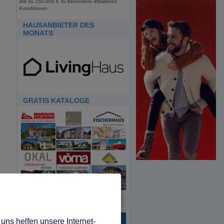
Bis zu 150.000 € zu besonders attraktiven
Konditionen
HAUSANBIETER DES
MONATS
GRATIS KATALOGE
HDA
uns helfen unsere Internet-