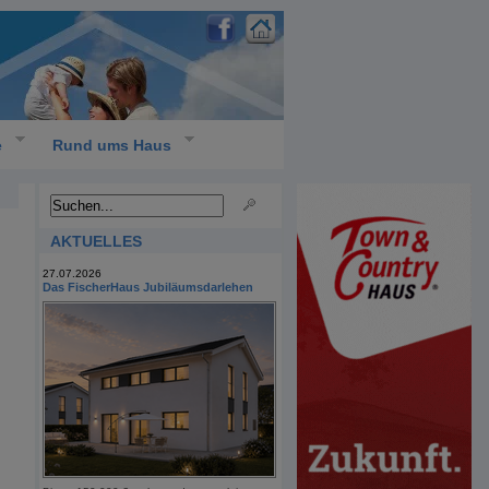
e
Rund ums Haus
AKTUELLES
27.07.2026
Das FischerHaus Jubiläumsdarlehen