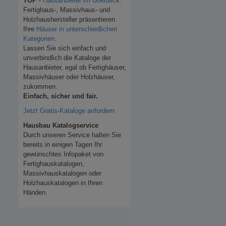
TOP
-
Hausanbieter im Überblick
.
Fertighaus-, Massivhaus- und
Holzhaushersteller präsentieren
Ihre
Häuser in unterschiedlichen
Kategorien
.
Lassen Sie sich einfach und
unverbindlich die Kataloge der
Hausanbieter, egal ob Fertighäuser,
Massivhäuser oder Holzhäuser,
zukommen.
Einfach, sicher und fair.
Jetzt Gratis-Kataloge anfordern
Hausbau Katalogservice
Durch unseren Service halten Sie
bereits in einigen Tagen Ihr
gewünschtes Infopaket von
Fertighauskatalogen,
Massivhauskatalogen oder
Holzhauskatalogen in Ihren
Händen.