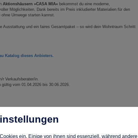
en
Aktionshäusern »CASA MIA«
bekommst du eine moderne,
oller Möglichkeiten. Dank bereits im Preis inkludierter Materialien für den
du ohne Umwege starten kannst.
 Ausstattung und ein faires Gesamtpaket – so wird dein Wohntraum Schritt
au Katalog dieses Anbieters.
m/r Verkaufsberater/in.
 gültig vom 01.04.2026 bis 30.06.2026.
instellungen
Cookies ein. Einige von ihnen sind essenziell, während andere 