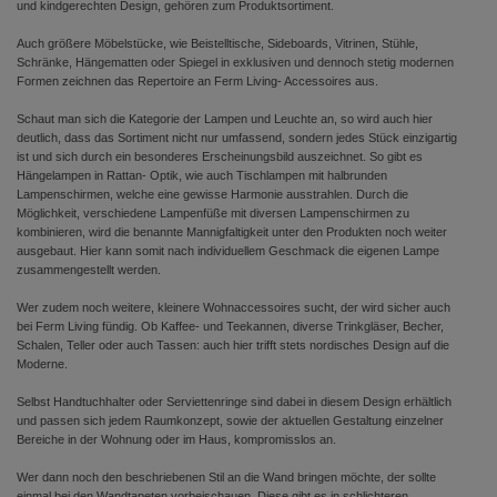
und kindgerechten Design, gehören zum Produktsortiment.
Auch größere Möbelstücke, wie Beistelltische, Sideboards, Vitrinen, Stühle,
Schränke, Hängematten oder Spiegel in exklusiven und dennoch stetig modernen
Formen zeichnen das Repertoire an Ferm Living- Accessoires aus.
Schaut man sich die Kategorie der Lampen und Leuchte an, so wird auch hier
deutlich, dass das Sortiment nicht nur umfassend, sondern jedes Stück einzigartig
ist und sich durch ein besonderes Erscheinungsbild auszeichnet. So gibt es
Hängelampen in Rattan- Optik, wie auch Tischlampen mit halbrunden
Lampenschirmen, welche eine gewisse Harmonie ausstrahlen. Durch die
Möglichkeit, verschiedene Lampenfüße mit diversen Lampenschirmen zu
kombinieren, wird die benannte Mannigfaltigkeit unter den Produkten noch weiter
ausgebaut. Hier kann somit nach individuellem Geschmack die eigenen Lampe
zusammengestellt werden.
Wer zudem noch weitere, kleinere Wohnaccessoires sucht, der wird sicher auch
bei Ferm Living fündig. Ob Kaffee- und Teekannen, diverse Trinkgläser, Becher,
Schalen, Teller oder auch Tassen: auch hier trifft stets nordisches Design auf die
Moderne.
Selbst Handtuchhalter oder Serviettenringe sind dabei in diesem Design erhältlich
und passen sich jedem Raumkonzept, sowie der aktuellen Gestaltung einzelner
Bereiche in der Wohnung oder im Haus, kompromisslos an.
Wer dann noch den beschriebenen Stil an die Wand bringen möchte, der sollte
einmal bei den Wandtapeten vorbeischauen. Diese gibt es in schlichteren