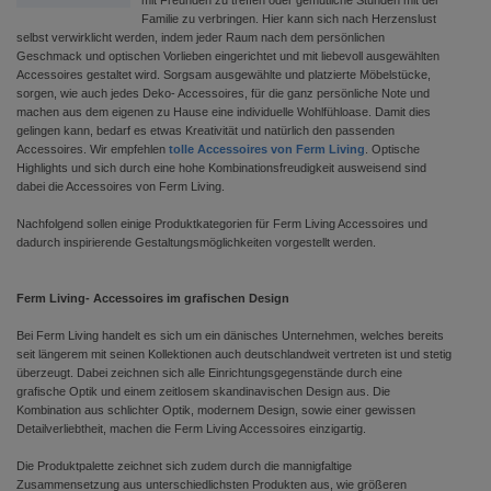
mit Freunden zu treffen oder gemütliche Stunden mit der
Familie zu verbringen. Hier kann sich nach Herzenslust
selbst verwirklicht werden, indem jeder Raum nach dem persönlichen
Geschmack und optischen Vorlieben eingerichtet und mit liebevoll ausgewählten
Accessoires gestaltet wird. Sorgsam ausgewählte und platzierte Möbelstücke,
sorgen, wie auch jedes Deko- Accessoires, für die ganz persönliche Note und
machen aus dem eigenen zu Hause eine individuelle Wohlfühloase. Damit dies
gelingen kann, bedarf es etwas Kreativität und natürlich den passenden
Accessoires. Wir empfehlen
tolle Accessoires von Ferm Living
. Optische
Highlights und sich durch eine hohe Kombinationsfreudigkeit ausweisend sind
dabei die Accessoires von Ferm Living.
Nachfolgend sollen einige Produktkategorien für Ferm Living Accessoires und
dadurch inspirierende Gestaltungsmöglichkeiten vorgestellt werden.
Ferm Living- Accessoires im grafischen Design
Bei Ferm Living handelt es sich um ein dänisches Unternehmen, welches bereits
seit längerem mit seinen Kollektionen auch deutschlandweit vertreten ist und stetig
überzeugt. Dabei zeichnen sich alle Einrichtungsgegenstände durch eine
grafische Optik und einem zeitlosem skandinavischen Design aus. Die
Kombination aus schlichter Optik, modernem Design, sowie einer gewissen
Detailverliebtheit, machen die Ferm Living Accessoires einzigartig.
Die Produktpalette zeichnet sich zudem durch die mannigfaltige
Zusammensetzung aus unterschiedlichsten Produkten aus, wie größeren