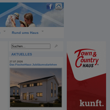
e
Rund ums Haus
AKTUELLES
27.07.2026
Das FischerHaus Jubiläumsdarlehen