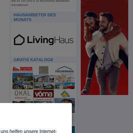
Bis zu 150.000 € zu besonders attraktiven
Konditionen
HAUSANBIETER DES
MONATS
GRATIS KATALOGE
HDA
uns helfen unsere Internet-