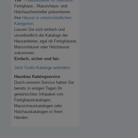
TOP
-
Hausanbieter im Überblick
.
Fertighaus-, Massivhaus- und
Holzhaushersteller präsentieren
Ihre
Häuser in unterschiedlichen
Kategorien
.
Lassen Sie sich einfach und
unverbindlich die Kataloge der
Hausanbieter, egal ob Fertighäuser,
Massivhäuser oder Holzhäuser,
zukommen.
Einfach, sicher und fair.
Jetzt Gratis-Kataloge anfordern
Hausbau Katalogservice
Durch unseren Service halten Sie
bereits in einigen Tagen Ihr
gewünschtes Infopaket von
Fertighauskatalogen,
Massivhauskatalogen oder
Holzhauskatalogen in Ihren
Händen.