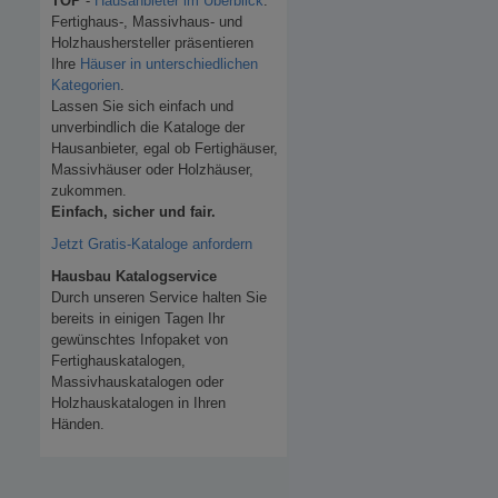
TOP
-
Hausanbieter im Überblick
.
Fertighaus-, Massivhaus- und
Holzhaushersteller präsentieren
Ihre
Häuser in unterschiedlichen
Kategorien
.
Lassen Sie sich einfach und
unverbindlich die Kataloge der
Hausanbieter, egal ob Fertighäuser,
Massivhäuser oder Holzhäuser,
zukommen.
Einfach, sicher und fair.
Jetzt Gratis-Kataloge anfordern
Hausbau Katalogservice
Durch unseren Service halten Sie
bereits in einigen Tagen Ihr
gewünschtes Infopaket von
Fertighauskatalogen,
Massivhauskatalogen oder
Holzhauskatalogen in Ihren
Händen.