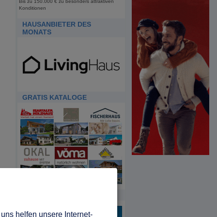
Bis zu 150.000 € zu besonders attraktiven
Konditionen
HAUSANBIETER DES
MONATS
GRATIS KATALOGE
HDA
uns helfen unsere Internet-