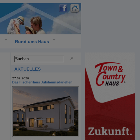
e
Rund ums Haus
AKTUELLES
27.07.2026
Das FischerHaus Jubiläumsdarlehen