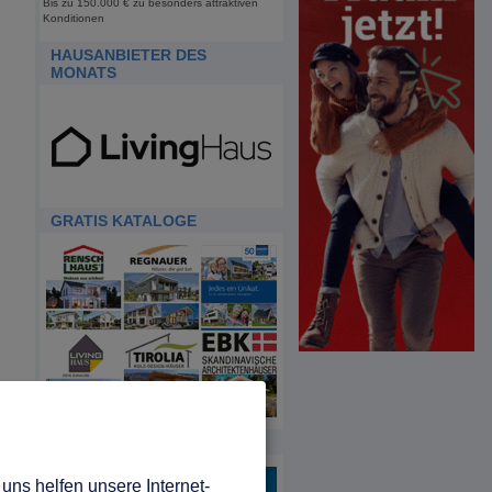
Bis zu 150.000 € zu besonders attraktiven
Konditionen
HAUSANBIETER DES
MONATS
GRATIS KATALOGE
HDA
uns helfen unsere Internet-