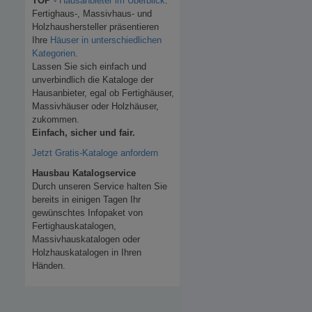
TOP
-
Hausanbieter im Überblick
.
Fertighaus-, Massivhaus- und
Holzhaushersteller präsentieren
Ihre
Häuser in unterschiedlichen
Kategorien
.
Lassen Sie sich einfach und
unverbindlich die Kataloge der
Hausanbieter, egal ob Fertighäuser,
Massivhäuser oder Holzhäuser,
zukommen.
Einfach, sicher und fair.
Jetzt Gratis-Kataloge anfordern
Hausbau Katalogservice
Durch unseren Service halten Sie
bereits in einigen Tagen Ihr
gewünschtes Infopaket von
Fertighauskatalogen,
Massivhauskatalogen oder
Holzhauskatalogen in Ihren
Händen.