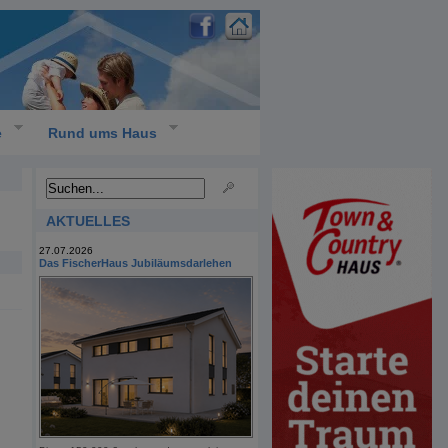
e
Rund ums Haus
AKTUELLES
27.07.2026
Das FischerHaus Jubiläumsdarlehen