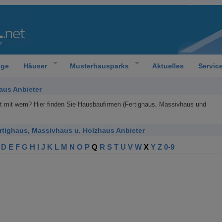
oge
Häuser
Musterhausparks
Aktuelles
Servic
aus Anbieter
ht mit wem? Hier finden Sie Hausbaufirmen (Fertighaus, Massivhaus und
ertighaus, Massivhaus u. Holzhaus Anbieter
D
E
F
G
H
I
J
K
L
M
N
O
P
Q
R
S
T
U
V
W
X
Y
Z
0-9